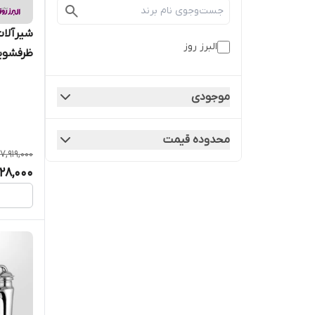
شیرآلات 
البرز روز
ظرفشوی
موجودی
محدوده قیمت
7,919,000
128,000