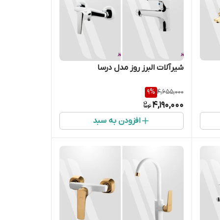
شیرآلات البرز روز مدل درسا
9
%
4,655,000
4,190,000
افزودن به سبد