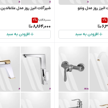
البرز روز مدل ونتو
شیرآلات البرز روز مدل علاءالدین
9
%
9,848,000
9
%
8,864,000
6,3
افزودن به سبد
افزودن به سبد