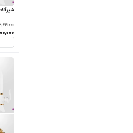
شیرآلات 
6,999,000
00,000