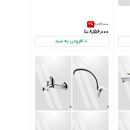
9
%
9,062,000
8,156,000
افزودن به سبد