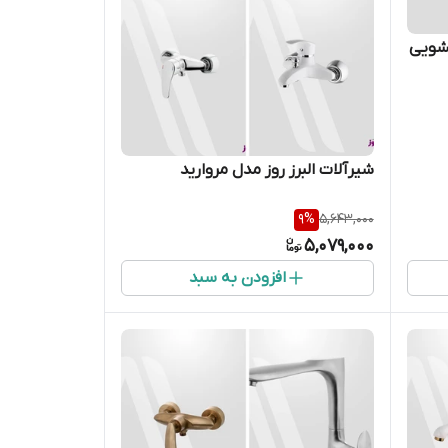
فشویی
شیرآلات البرز روز مدل مروارید
9
%
5,643,000
5,079,000
افزودن به سبد