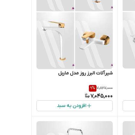
شیرآلات البرز روز مدل ماربل
9
%
7,827,000
7,045,000
افزودن به سبد