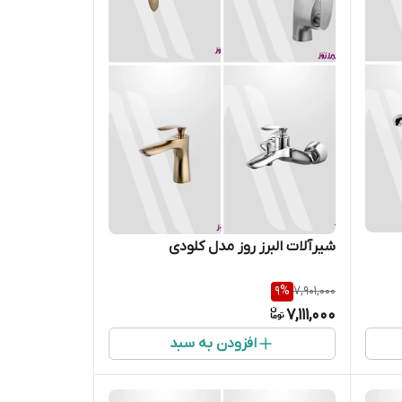
شیرآلات البرز روز مدل کلودی
9
%
7,901,000
7,111,000
افزودن به سبد