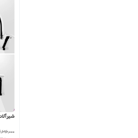
شیرآلات 
4,696,000