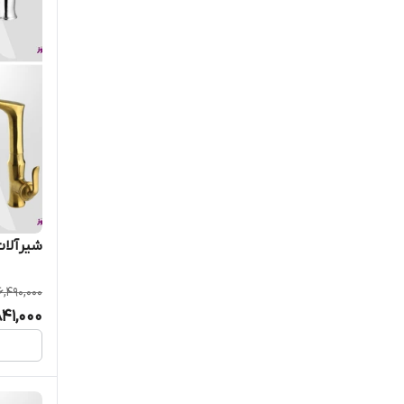
شیرآلات
6,490,000
841,000