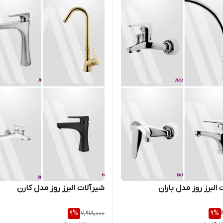
البرز روز مدل باران
شیرآلات البرز روز مدل کارن
9
%
7,918,000
9
%