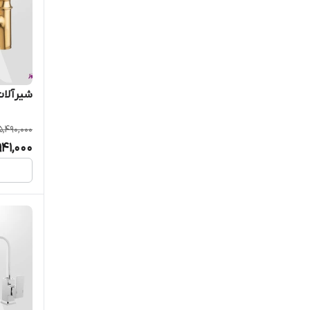
شیرآلات
5,490,000
941,000