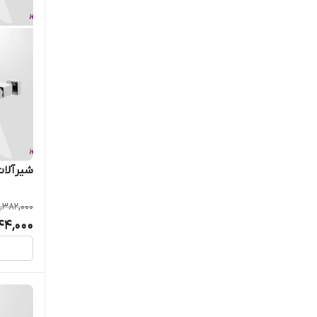
شیرآلات 
,382,000
44,000