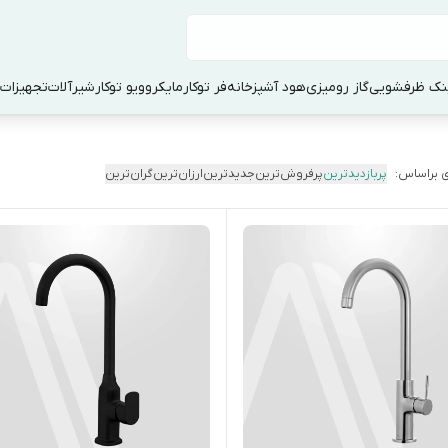
ک ظرفشویی
گاز رومیزی
هود آشپزخانه
فر توکار
مایکروویو توکار
شیرآلات
تجهیزات 
 براساس:
پربازدیدترین
پرفروش‌ترین
جدیدترین
ارزان‌ترین
گران‌ترین