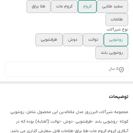
سفید طلایی
کروم
کروم مات
طلا براق
طلامات
نوع شیرآلات
روشویی
توالت
دوش
ظرفشویی
روشویی بلند
5 سال
توضیحات
مجموعه شیرآلات البرزروز مدل علاءالدین این محصول شامل: روشویی
کوتاه -روشویی بلند -ظرفشویی -دوش -توالت (آفتابه) بوده که در
آبکاری کروم-کروم مات-طلا براق-طلامات قابل سفارش گذاری می باشد.