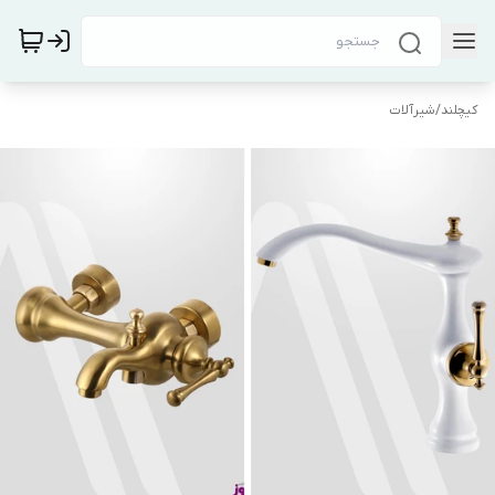
کیچلند
/
شیرآلات