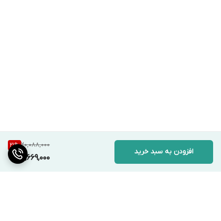
20,088,000
21
%
افزودن به سبد خرید
15,669,000