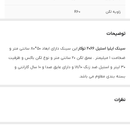
زاویه لگن
R60
ضخامت ورق لگن
0/8 میلیمتر
توضیحات
عمق لگن
20 سانتیمتر
سینک ایلیا استیل 2066 توکار
این سینک دارای ابعاد 50*80 سانتی متر و
نوع نصب
توکار
ضخامت 1 میلیمتر . عمق لگن 20 سانتی متر و نوع لگن باکس و ظرفیت
30 لیتر و استیل ضد زنگ 18/10 و دارای عایق صدا و 10 سال گارانتی و
بسته بندی مقاوم می باشد.
نظرات