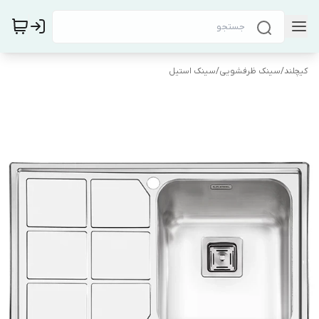
کیچلند
/
سینک ظرفشویی
/
سینک استیل