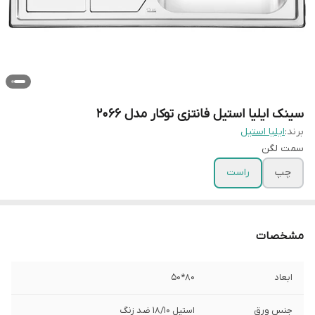
سینک ایلیا استیل فانتزی توکار مدل 2066
برند:
ایلیا استیل
سمت لگن
چپ
راست
مشخصات
ابعاد
80*50
جنس ورق
استیل 18/10 ضد زنگ