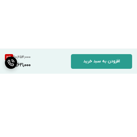
20,254,000
12
%
افزودن به سبد خرید
17,621,000
برگشت به بالا