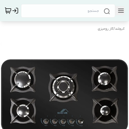
کیچلند
/
گاز رومیزی