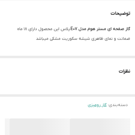
تعداد شعله
5 شعله
توضیحات
ترموکوبل
دارد
گاز صفحه ای مستر هوم مدل E07
پلاس این محصول دارای 18 ماه
شیشه سکوریت
دارد
ضمانت و نمای ظاهری شیشه سکوریت مشکی میباشد
رنگ
مشکی
شعله پلوپز
دارد
نظرات
منبع انرژی
گازی
فندک اتوماتیک
دارد
دسته‌بندی
:
گاز رومیزی