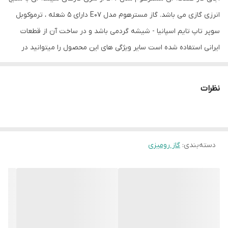
ترموکوبل
دارد
انرزی گازی می باشد. گاز مسترهوم مدل E07 دارای 5 شعله ، ترموکوبل
شیشه سکوریت
دارد
سوپر تاپ تایم اسپانیا - شیشه گردمی باشد و در ساخت آن از قطعات
ایرانی استفاده شده است سایر ویژگی های این محصول را میتوانید در
شعله پلوپز
دارد
برگه مشخصات فنی مشاهده نمایید .
نظرات
دسته‌بندی
:
گاز رومیزی