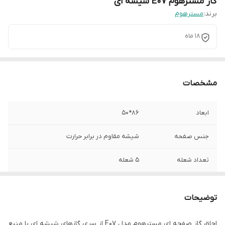
گاز مسترهوم E07 شیشه ای
برند:
مسترهوم
18 ماه
مشخصات
ابعاد
86*50
جنس صفحه
شیشه مقاوم در برابر حرارت
تعداد شعله
5 شعله
رنگ
مشکی
توضیحات
منبع انرژی
گازی
اجاق گاز صفحه ای مسترهوم مدل E07 از سری گازهای شیشه ای با منبع