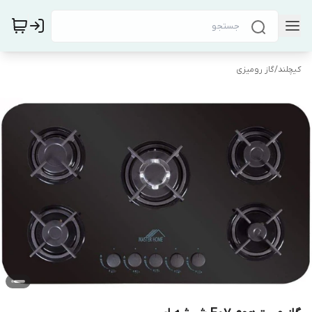
کیچلند
/
گاز رومیزی