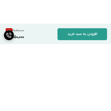
19,711,000
12
%
افزودن به سبد خرید
17,150,000
برگشت به بالا