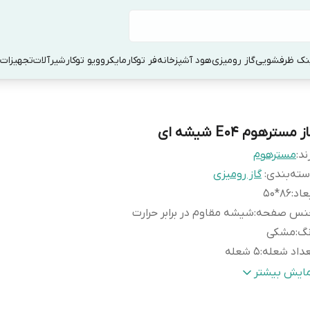
ک ظرفشویی
گاز رومیزی
هود آشپزخانه
فر توکار
مایکروویو توکار
شیرآلات
تجهیزات 
ز مسترهوم E04 شیشه ای
ند:
مسترهوم
ته‌بندی
:
گاز رومیزی
عاد
:
86*50
نس صفحه
:
شیشه مقاوم در برابر حرارت
نگ
:
مشکی
داد شعله
:
5 شعله
بع انرژی
:
گازی
مایش بیشتر
موکوبل
:
دارد