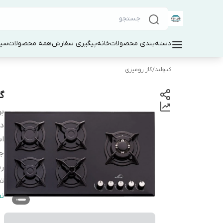
دسته‌بندی محصولات
خانه
پیگیری سفارش
همه محصولات
سین
کیچلند
/
گاز رومیزی
گا
بر
دس
اب
ج
ر
تع
من
ن
تر