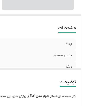
شع
ش
مشخصات
ابعاد
جنس صفحه
رنگ
تعداد شعله
توضیحات
منبع انرژی
گاز صفحه ای
مستر هوم مدل E04
از ویژگی های این مح
ترموکوبل