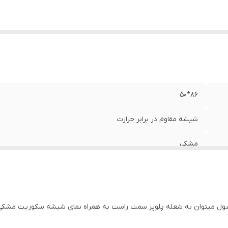
له پلوپز
:
دارد
یشه سکوریت
:
دارد
86*50
شیشه مقاوم در برابر حرارت
مشکی
5 شعله
گازی
صول میتوان به شعله پلوپز سمت راست به همراه نمای شیشه سکوریت مشکی زی
دارد