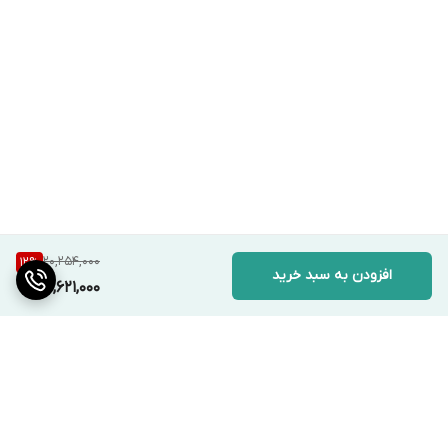
20,254,000
12
%
افزودن به سبد خرید
17,621,000