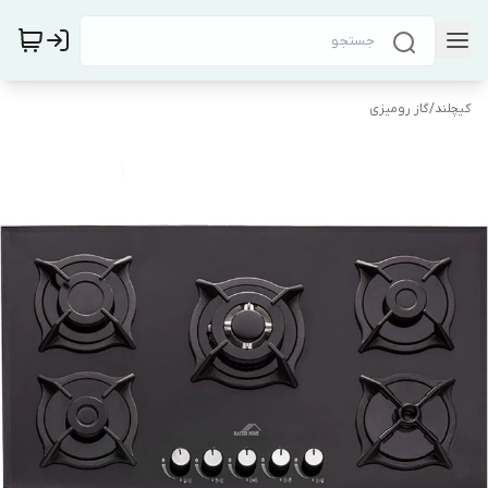
کیچلند
/
گاز رومیزی