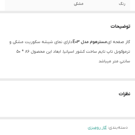
رنگ
مشکی
منبع انرژی
گازی
توضیحات
تعداد شعله
5 شعله
گاز صفحه ای
مسترهوم مدل E03
دارای نمای شیشه سکوریت مشکی و
ترموکوبل
دارد
ترموکوبل تاپ تایم ساخت کشور اسپانیا. ابعاد این محصول 86 * 50
شعله پلوپز
دارد
سانتی متر میباشد
شیشه سکوریت
دارد
نظرات
دسته‌بندی
:
گاز رومیزی