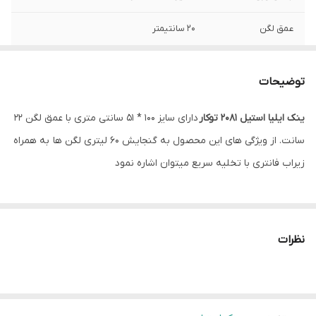
عمق لگن
20 سانتیمتر
ضخامت ورق لگن
0/8 میلیمتر
توضیحات
نوع نصب
توکار
ینک ایلیا استیل 2081 توکار
دارای سایز 100 * 51 سانتی متری با عمق لگن 22
سانت. از ویژگی های این محصول به گنجایش 60 لیتری لگن ها به همراه
زیراب فانتری با تخلیه سریع میتوان اشاره نمود
نظرات