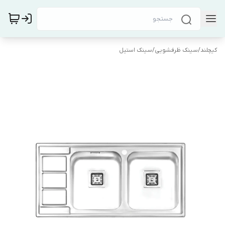
کیچلند
/
سینک ظرفشویی
/
سینک استیل