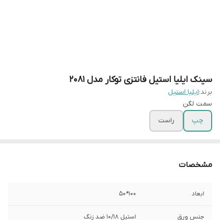
سینک ایلیا استیل فانتزی توکار مدل 2081
برند:
ایلیا استیل
سمت لگن
چپ
راست
مشخصات
ابعاد
100*50
جنس ورق
استیل 10/18 ضد زنگ