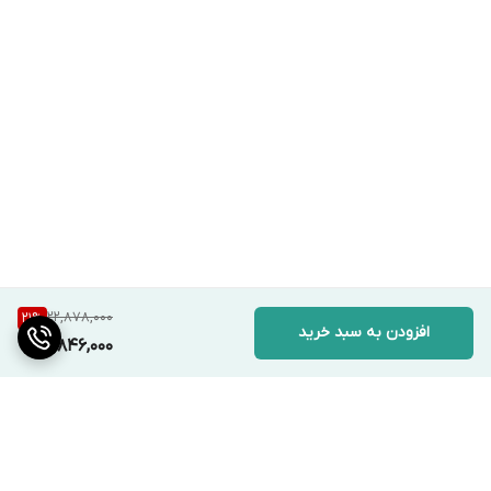
22,878,000
21
%
افزودن به سبد خرید
17,846,000