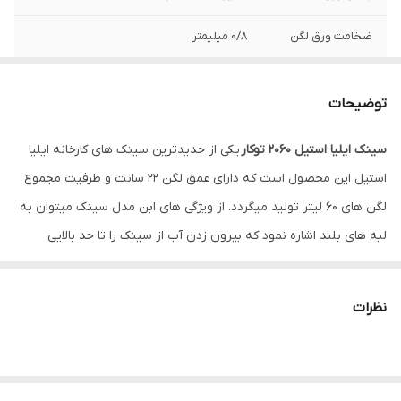
ضخامت ورق لگن
0/8 میلیمتر
عمق لگن
20 سانتیمتر
توضیحات
نوع نصب
توکار
سینک ایلیا استیل 2060 توکار
یکی از جدیدترین سینک های کارخانه ایلیا
نوع طراحی لگن
باکسی
استیل این محصول است که دارای عمق لگن 22 سانت و ظرفیت مجموع
زاویه لگن
R60
لگن های 60 لیتر تولید میگردد. از ویژگی های ابن مدل سینک میتوان به
لبه های بلند اشاره نمود که بیرون زدن آب از سینک را تا حد بالایی
جلوگیری مینماید
نظرات