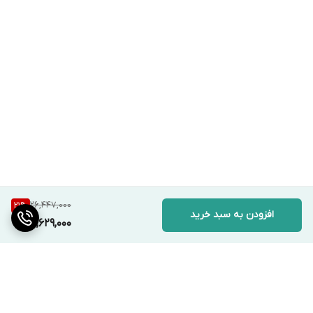
26,447,000
21
%
افزودن به سبد خرید
20,629,000