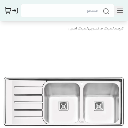
کیچلند
/
سینک ظرفشویی
/
سینک استیل