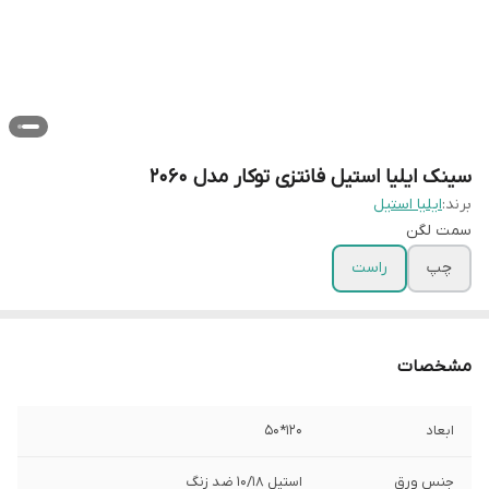
سینک ایلیا استیل فانتزی توکار مدل 2060
برند:
ایلیا استیل
سمت لگن
چپ
راست
مشخصات
ابعاد
120*50
جنس ورق
استیل 10/18 ضد زنگ