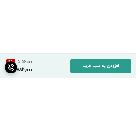
35,156,000
14
%
افزودن به سبد خرید
29,883,000
برگشت به بالا