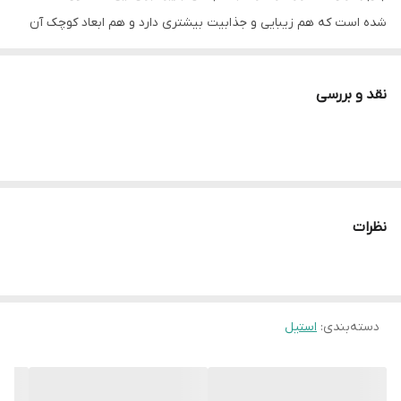
شده است که هم زیبایی و جذابیت بیشتری دارد و هم ابعاد کوچک آن
کمک می‌کنه که به آسانی نظافت شود. شیر و سرشعله به کار رفته در
تولید اجاق گاز IS 9502 از نمونه‌های باکیفیت ایرانی انتخاب شده است که
نقد و بررسی
ضمن دوام و در دسترس بودن قطعات، از نظر اقتصادی نیز قیمت تمام
شده بصرفه‌تری برای این محصول ایجاد می‌کند. برای جلوگیری از
داغ‌شدن ولوم‌های تنظیم حرارت در این اجاق گاز از سپر حرارتی شیشه‌ای
استفاده می‌شود. تبدیل قهوه جوش از جمله لوازم جانبی است که همراه
با این محصول به مشتریان ارائه می‌شود.
نظرات
تعداد شعله
5
جنس صفحه اجاق گاز
استيل
سایز
510×890
دسته‌بندی
:
استیل
توان حرارتی شعله ها
١٠.٤Kw
محل قرارگیري پلوپز
وسط