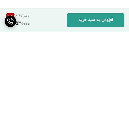
18,271,000
14
%
افزودن به سبد خرید
15,531,000
برگشت به بالا
ارسال ویژه
پشتیبانی ۲۴ ساعته