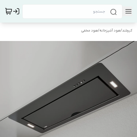
کیچلند
/
هود آشپزخانه
/
هود مخفی