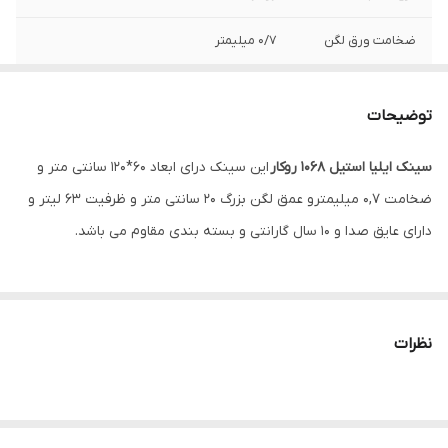
ضخامت ورق لگن
0/7 میلیمتر
عمق لگن
20 سانتیمتر
توضیحات
جنس ورق
استیل 10/18 ضد زنگ
سینک ایلیا استیل 1068 روکار
این سینک درای ابعاد 60*120 سانتی متر و
نوع طراحی لگن
باکسی R60
ضخامت 0,7 میلیمترو عمق لگن بزرگ 20 سانتی متر و ظرفیت 63 لیتر و
دارای عایق صدا و 10 سال گارانتی و بسته بندی مقاوم می باشد.
نظرات