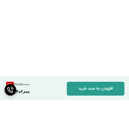
26,156,000
21
%
افزودن به سبد خرید
20,402,000