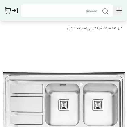
کیچلند
/
سینک ظرفشویی
/
سینک استیل