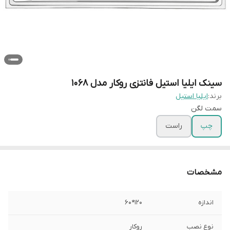
سینک ایلیا استیل فانتزی روکار مدل 1068
برند:
ایلیا استیل
سمت لگن
چپ
راست
مشخصات
اندازه
120*60
نوع نصب
روکار