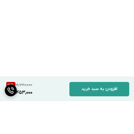
18,770,000
22
%
افزودن به سبد خرید
14,453,000