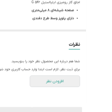
اجاق گاز رومیزی ایلیااستیل G 542
سر شعله
صفحه شیشه‌ای 8 میلی‌متری
دارای پلوپز وسط طرح دفندی
شعله پلوپز
دارای ولوم دو جزئی نسوز (باکالیت) با زیر ولوم کروم
شیشه سکوریت
دارای سرشعله‌های طرح دفندی با راندمان حرارتی بالا
دارای چدنی‌های مقاوم در برابر حرارت و تغییر رنگ
منبع انرژی
نظرات
دارای ترموکوپل سوپرتاپ‌تایم
نوع نصب
شما هم درباره این محصول نظر خود را بنویسید.
فندک اتوماتیک
برای ثبت نظر، لازم است ابتدا وارد حساب کاربری خود شو
افزودن نظر