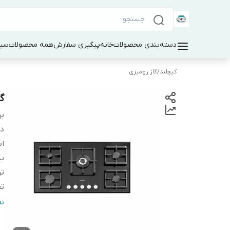
دسته‌بندی محصولات
خانه
پیگیری سفارش
همه محصولات
سین
کیچلند
/
گاز رومیزی
گا
بر
دس
اب
بد
تر
تع
ر
ن
س