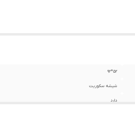
له پلوپز
:
دارد
یشه سکوریت
:
دارد
بع انرژی
:
گازی
وع نصب
:
توکار
دک اتوماتیک
:
دارد
52*92
شیشه سکوریت
دارد
5 شعله
مشکی