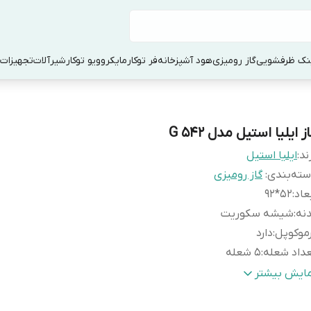
ک ظرفشویی
گاز رومیزی
هود آشپزخانه
فر توکار
مایکروویو توکار
شیرآلات
تجهیزات 
ز ایلیا استیل مدل G 542
ند:
ایلیا استیل
ته‌بندی
:
گاز رومیزی
عاد
:
52*92
نه
:
شیشه سکوریت
موکوپل
:
دارد
داد شعله
:
5 شعله
نگ
:
مشکی
مایش بیشتر
ر شعله
:
ساخت ایران