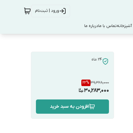
ورود | ثبت‌نام
آشپزخانه
تماس با ما
درباره ما
24 ماه
22
%
39,328,000
30,283,000
افزودن به سبد خرید