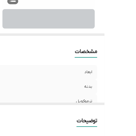
شع
ش
من
ن
فن
مشخصات
ابعاد
بدنه
ترموکوپل
تعداد شعله
توضیحات
رنگ