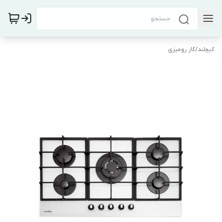
کیچلند
/
گاز رومیزی