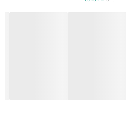
محل پلوپز
وسط
جنس صفحه
شیشه
رنگ
سفید