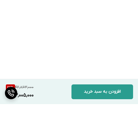
42,863,000
22
%
افزودن به سبد خرید
33,005,000