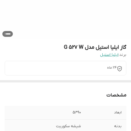
گاز ایلیا استیل مدل G 527 W
برند:
ایلیا استیل
24 ماه
مشخصات
ابعاد
90*51
بدنه
شیشه سکوریت