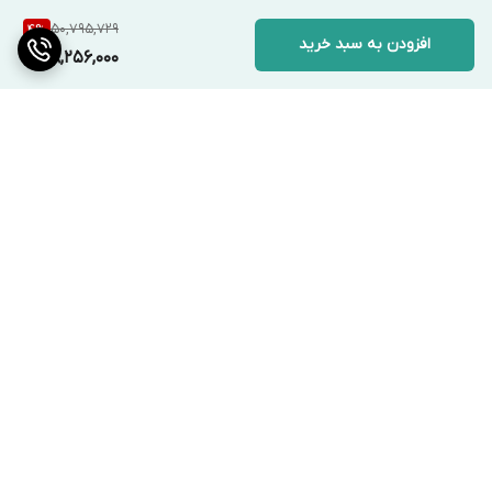
50,795,729
4
%
افزودن به سبد خرید
48,256,000
برگشت به بالا
ارسال ویژه
پشتیبانی ۲۴ ساعته