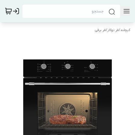
کیچلند
/
فر توکار
/
فر برقی