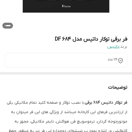
فر برقی توکار داتیس مدل DF 684
برند:
داتیس
24 ماه
توضیحات
فر توکار داتیس 684 برقی
با نصب توکار و صفحه کلید تمام مکانیکی یکی
از ارزانترین فرهای این کارخانه میباشد از ویژگی های این فر میتوان به
موتورجوجه گردان، ترموسویچ فن هواکش، تایمر مکانیکی، مجهز به
کانوکشن و.. اشاره نمود ب شیشه‌ای دوجداره این فر نیز به منظور حفظ