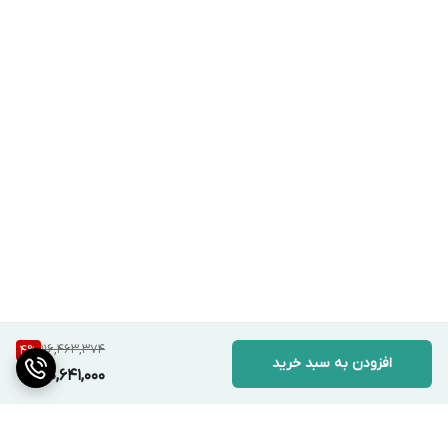
دستگیره سینی :
دارد
دفترچه راهنما :
دارد
برگه گارانتی :
دارد
116,463,374
4
%
افزودن به سبد خرید
110,641,000