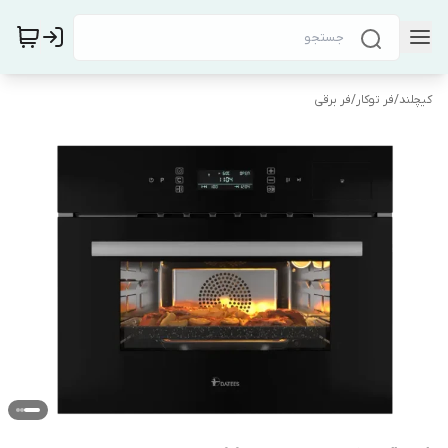
کیچلند
/
فر توکار
/
فر برقی