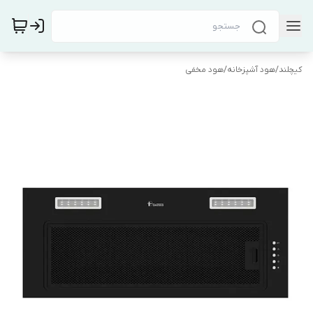
کیچلند
/
هود آشپزخانه
/
هود مخفی