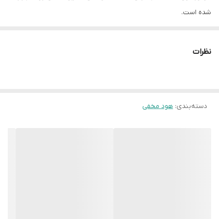
شده است.
این
هود داتیس
دارای یک موتور 30 کیلوواتی با حلزونی فلزی بوده که با 4
دور و با قدرت مکش 900 متر مکعب تولید شده است.
نظرات
هود مخفی به جهت نوع نصبش در آشپزخانه که زیر یونیت می باشد
معمولا دیده نمیشده و نیازی به هزینه کرد زیاد برای خرید آن نیست و
مهمترین اصل کارایی و بهبود هوای آشپزخانه در زمان روشن بودن آن
می باشد.
دسته‌بندی
:
هود مخفی
مشخصات هود مخفی پنو داتیس
نمای ظاهری هود» استیل مشکی
نوع هود» مخفی
ابعاد» 70 سانت
سایز برش» 26*66.5 سانت
جنس موتور» پروانه فلزی
دور موتور» 4 دور