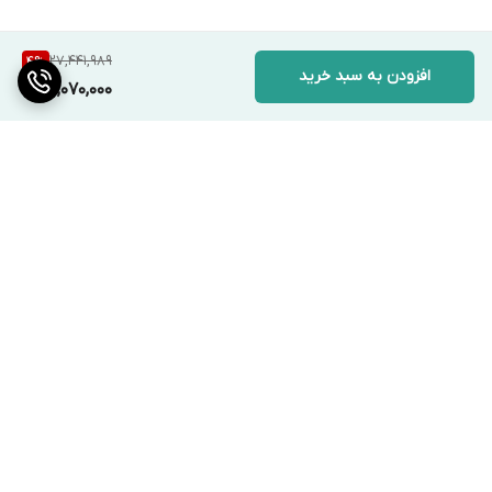
27,441,989
4
%
افزودن به سبد خرید
26,070,000
برگشت به بالا
ارسال ویژه
پشتیبانی ۲۴ ساعته