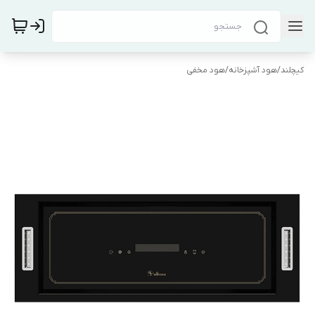
کیچلند
/
هود آشپزخانه
/
هود مخفی