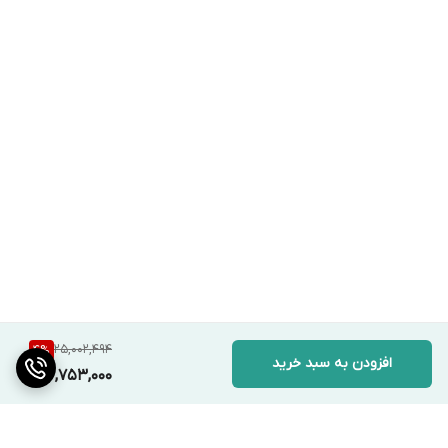
25,002,494
4
%
افزودن به سبد خرید
23,753,000