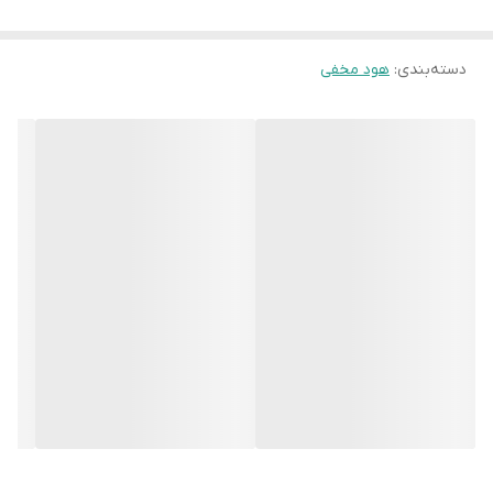
نوع محصول
هود
دسته‌بندی
:
هود مخفی
نوع هود
مخفی
مدل کالا
گلوریا
نوع موتور
توربو
رنگ
مشکی
ابعاد محصول
80 سانت
صفحه کلید
لمسی
سنسور
گاز بو و دود
کنترل از راه دور
دارد
نمایشگر
ندارد
قدرت مکش
700 تا 900 متر مکعب