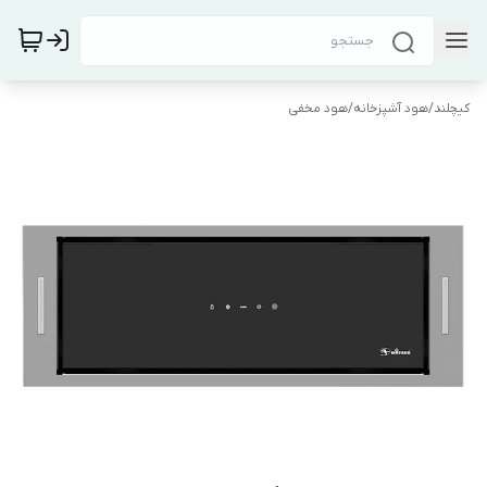
کیچلند
/
هود آشپزخانه
/
هود مخفی