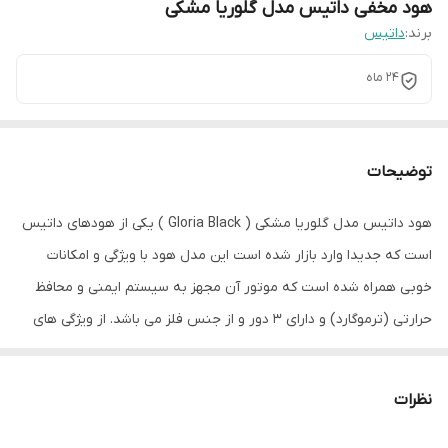
هود مخفی داتیس مدل گلوریا مشکی
برند:
داتیس
24 ماه
توضیحات
هود داتیس مدل گلوریا مشکی ( Gloria Black ) یکی از هودهای داتیس
است که جدیدا وارد بازار شده است این مدل هود با ویژگی و امکانات
خوبی همراه شده است که موتور آن مجهز به سیستم ایمنی و محافظ
حرارتی (ترموگارد) و دارای 3 دور و از جنس فلز می باشد. از ویژگی های
این مدل هود دارا بودن قدرت مکش: 700 تا 900 متر مکعب بر ساعت،
استیل ضد زنگ (استینلس استیل)، سطح صدا: نرمال و… است. هود
نظرات
گلوریا مشکی جهت قرارگیری در داخل کابینت به صورت کاملا مخفی و
توکار می باشد که با ظرافت خود، زیبایی را به آشپزخانه شما میبخشد.