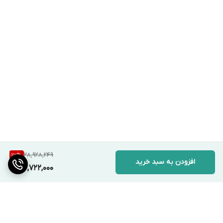
28,928,249
17
%
افزودن به سبد خرید
23,722,000