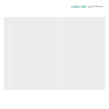
است.
دسته‌بندی
:
هود مخفی
هود پاندورا که با عرض 80 سانتی تولید شده دارای فیلترهای آلومینیومی
چند لایه بوده که از ویژگی شاخص آن می توان به جذب بالای چربی و
دوده اشاره کرد.
مشخصات هود پاندورا داتیس
نمای ظاهری هود» شیشه سکوریت مشکی
نوع هود» مخفی
نوع موتور» حلزونی گالوانیزه و پروانه الترامید
دور موتور» 6 دور
ابعاد» 80 سانت
سایز برش» 26*77.2 سانت
مکش» 700 تا 900 متر مکعب
صدا» زیر 60 دسیبل
کنترل از راه دور» دارد