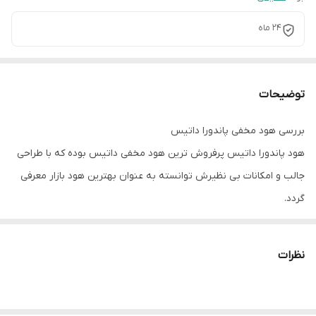
24 ماه
توضیحات
بررسی هود مخفی پاندورا داتیس
هود پاندورا داتیس پرفروش ترین هود مخفی داتیس بوده که با طراحی
جالب و امکانات بی نظیرش توانسته به عنوان بهترین هود بازار معرفی
گردد.
این هود که با نمای شیشه مشکی عرضه شده دارای مکش بسیار بالا تا
سقف 900 متر مکعب است که در بین هود های رقیب بی همتاست و این
نظرات
در حالی است که صدای این محصول در پایین ترین حد خود می باشد.
داتیس در سبد کالایی خود محصولات متنوعی نظیر هود مخفی، شومینه
ای و مورب تولید کرده که مهمترین شاخصه آنها کیفیت بالای محصول