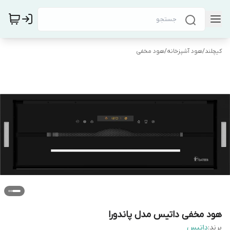
کیچلند
/
هود آشپزخانه
/
هود مخفی
هود مخفی داتیس مدل پاندورا
برند:
داتیس