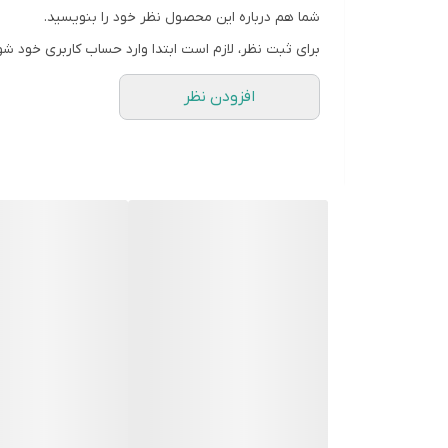
تعداد شعله » 5 شعله
شما هم درباره این محصول نظر خود را بنویسید.
قطعات گازسوز » SABAF ایتالیایی
برای ثبت نظر، لازم است ابتدا وارد حساب کاربری خود شو
ابعاد محصول» 51*89 سانتیمتر
افزودن نظر
ابعاد برش» 49.5*88 سانتیمتر
ویژگی محصول» صفحه ضد زنگ استیل به صورت خش دار با
نوع ولوم» فلزی
قطعات» ساباف ایتالیا
فندک» لورنزو ایتالیا
بوبین شیر» اورکلی اسپانیا
نظافت آسان
مقاومت بالا
مبدل صلیبی
ترموکوپل فوق سریع
گرید مصرف انرژی A