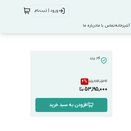
ورود | ثبت‌نام
آشپزخانه
تماس با ما
درباره ما
24 ماه
4
%
55,994,534
53,195,000
افزودن به سبد خرید