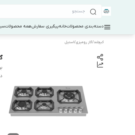
دسته‌بندی محصولات
خانه
پیگیری سفارش
همه محصولات
سین
کیچلند
/
گاز رومیزی
/
استیل
گا
بر
دس