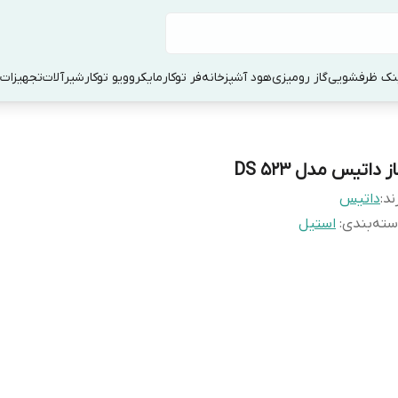
ک ظرفشویی
گاز رومیزی
هود آشپزخانه
فر توکار
مایکروویو توکار
شیرآلات
تجهیزات 
ز داتیس مدل DS 523
ند:
داتیس
ته‌بندی
:
استیل