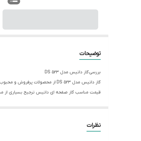
توضیحات
بررسی گاز داتیس مدل DS 523
گاز داتیس مدل DS 523 از محصولات پ
قیمت مناسب گاز صفحه ای داتیس ترجیح بسیاری از مش
گاز DS523 داتیس با 5 شعله و طراحی 
از قطعات ایتالیایی از دیگر مزایای این محصول است.
مشخصات اصلی گاز 523 داتیس
نظرات
نمای ظاهری محصول» استیل ساده