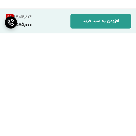
64,814,804
4
%
افزودن به سبد خرید
61,575,000
برگشت به بالا
ارسال ویژه
پشتیبانی ۲۴ ساعته