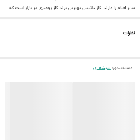
سایر اقلام را دارند. گاز داتیس بهترین برند گاز رومیزی در بازار است که
توانسته با در نظر گرفتن سلیقه تمام مشتریان توانسته محصولاتی
متنوع را روانه بازار کند.
نظرات
گاز داتیس مدل DG 582 سفید یک محصول 5 شعله با شیشه سکوریت
سفید ساخت شات ایتالیا بوده و در ابعاد 52*92 سانت عرضه شده است.
این گاز رومیزی از قطعات گازسوز ساباف ساخته شده که از راندمان
دسته‌بندی
:
شیشه ای
حرارتی بالاتری برخوردار بوده و همچنین عمر و دوام بالاتری نسبت به
سایر مدل ها دارند.
مشخصات اصلی محصول
نمای ظاهری محصول» شیشه سکوریت سفید شات
تعداد شعله های اجاق گاز» 5 شعله
ویژگی خاص» شیشه 8 میل ایتالیایی، تنوع دردو رنگ مشکی و سفید
قطعات گازسوز و سرشعله ها» ایتالیا
ابعاد محصول» 52*92 سانتیمتر