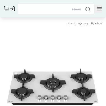
کیچلند
/
گاز رومیزی
/
شیشه ای