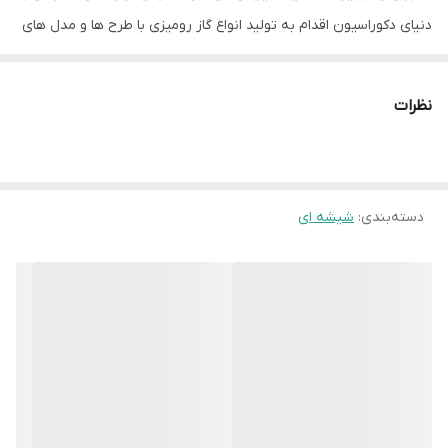
دنیای دکوراسیون اقدام به تولید انواع گاز رومیزی با طرح ها و مدل های
مختلف کرده است.
گاز داتیس مدل DG 535 یک اجاق گاز شیشه ای 5 شعله با شیشه رنگ
نظرات
مشکی و خطوط و ولوم های طلایی مات است که نمای یک گاز کلاسیک را
منعکس می کند.
گاز داتیس مدل DG 535 مجهز به سرشعله های ایتالیایی با راندمان بالا
دسته‌بندی
:
شیشه ای
بوده و از قطعات مصرفی همچون بوبین شیر، سیم فندک، سیستم جرقه
زن و ترموکوپل ایتالیایی اسپانیایی نیز بهره می برد.
گاز 535 داتیس دارای توان حرارتی 3.8 کیلو وات توان شعله بزرگ: ۲.۸
کیلو وات توان شعله متوسط: 1.8 کیلو وات توان شعله کوچک: 1 کیلو وات
می باشد
مشخصات اصلی محصول
نمای ظاهری محصول» شیشه مشکی طرح کلاسیک
تعداد شعله های اجاق گاز» 5 شعله