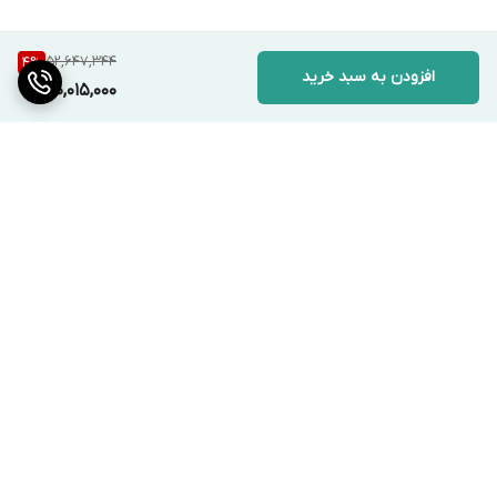
52,647,344
4
%
افزودن به سبد خرید
50,015,000
برگشت به بالا
ارسال ویژه
پشتیبانی ۲۴ ساعته