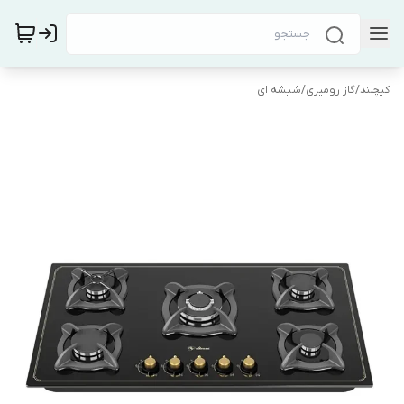
کیچلند
/
گاز رومیزی
/
شیشه ای