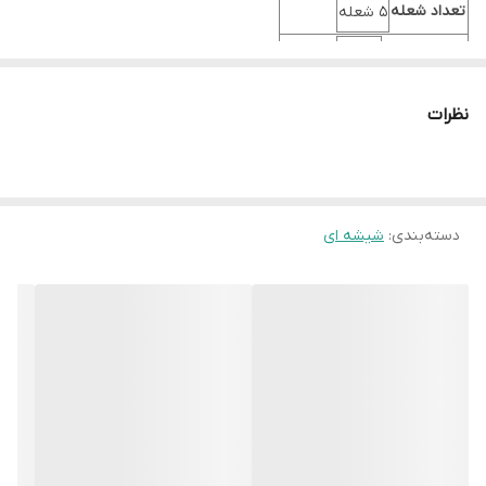
تعداد شعله
5 شعله
جنس صفحه
شیشه
رنگ
مشکی
نظرات
قطعات
ایتالیا
ابعاد محصول
52*92 سانتیمتر
ابعاد برش
47.5*84
دسته‌بندی
:
شیشه ای
بسته بندی
شیرینگ شده
گارانتی
24 ماه
راهنما
دارد
راندمان حرارتی
استاندارد