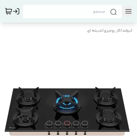
کیچلند
/
گاز رومیزی
/
شیشه ای