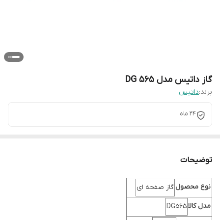
گاز داتیس مدل DG 565
برند:
داتیس
24 ماه
توضیحات
نوع محصول
گاز صفحه ای
مدل کالا
DG565