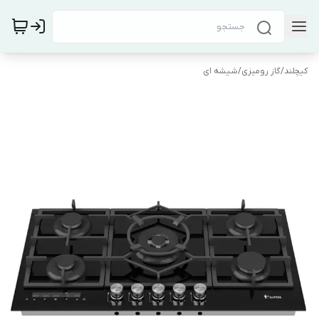
کیچلند
/
گاز رومیزی
/
شیشه ای