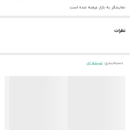
نمایشگر به بازار عرضه شده است.
این گاز هوشمند داتیس از طریق تلفن همراه شما و کارکرد از طریق نرم
افزار قابل کنترل بوده و از قطعات گازسوز ایتالیایی ساباف بهره می برد.
نظرات
مشخصات اصلی محصول
نمای ظاهری» شیشه مشکی
تعداد شعله » 5 شعله
دسته‌بندی
:
شیشه ای
سرشعله ها» ایتالیایی ساباف
ابعاد محصول» 52*92 سانتیمتر
ابعاد برش» 48.5*86.5 سانتیمتر
شیشه» سکوریت 8 میلیمتر
بوبین شیر
توان شعله ها استاندارد
ترموکوپل فوق سریع
پلیت روغن گیر