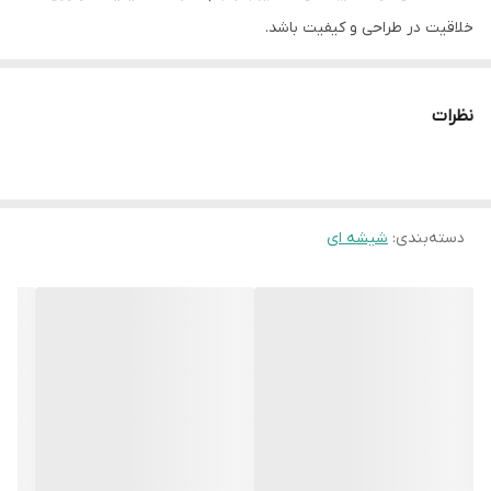
خلاقیت در طراحی و کیفیت باشد.
گاز داتیس مدل DG 385 یکی دیگر از گازهای شیشه ای سه شعله
داتیس است که با نمای شیشه مشکی به ضخامت 8 میلیمتر و در ابعاد
نظرات
52*86 با قطعات گاز سوز ایرانی با سرشعله تاشو با روکش تفلون است.
مشخصات اصلی محصول
نمای ظاهری» شیشه مشکی سکوریت
دسته‌بندی
:
تعداد شعله » 3 شعله
شیشه ای
سرشعله ها» ایرانی
ابعاد محصول» 52*86 سانتیمتر
ابعاد برش» 48*83.5 سانتیمتر
بوبین شیر» orkli اسپانیا
جرقه زن» Lorenzo ایتالیا
پلیت روغن گیر» پوشش لعابی مات
چدن» لعاب کاری شده