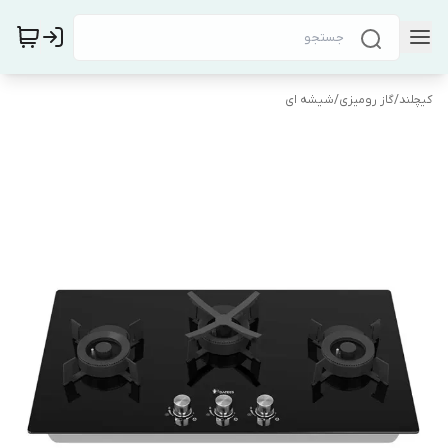
کیچلند
/
گاز رومیزی
/
شیشه ای