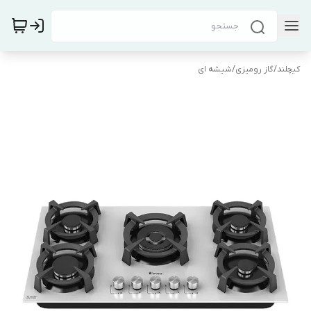
کیچلند
/
گاز رومیزی
/
شیشه ای