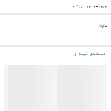
برای مشتریان تلقی شود.
این گاز 5 شعله دارای یک شیشه سکوریت به رنگ سفید و ساخت برند
شات است که از بهترین تولیدکننده های شیشه اجاق گاز در دنیاست.
نظرات
گاز DG567 داتیس در 4 رنگ مشکی، سفید، طوسی و بژ تولید و به بازار
عرضه شده که بسته به سلیقه مشتری عرضه می گردد.
گاز داتیس مدل DG567 سفید در میان برندهای ایرانی به عنوان بهترین
دسته‌بندی
:
شیشه ای
مارک اجاق گاز شناخته می شود و علاوه بر تنوع، کیفیت و قیمت از
گارانتی و خدمات پس از فروش خوبی برخوردار است.
مشخصات اصلی محصول
نمای ظاهری محصول» شیشه سکوریت به رنگ سفید
تعداد شعله های اجاق گاز» 5 شعله
قطعات گازسوز و سرشعله ها» SABAF ایتالیا
ابعاد محصول» 52*92 سانتیمتر
ابعاد برش» 47.5*84 سانتیمتر