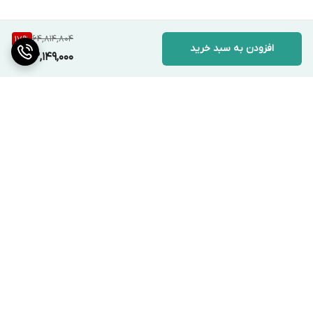
64,814,804
17
%
افزودن به سبد خرید
53,149,000
برگشت به بالا
ارسال ویژه
پشتیبانی ۲۴ ساعته