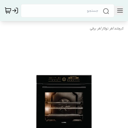
کیچلند
/
فر توکار
/
فر برقی