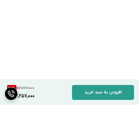
56,177,000
22
%
افزودن به سبد خرید
43,257,000