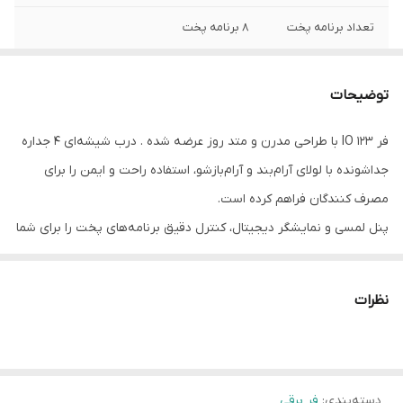
تعداد برنامه پخت
8 برنامه پخت
حجم گنجایش
90 لیتر
دستگاه
توضیحات
درب
شیشه 4 جداره جداشونده
فر IO 123 با طراحی مدرن و متد روز عرضه شده . درب شیشه‌ای 4 جداره
جداشونده با لولای آرام‌بند و آرام‌بازشو، استفاده راحت و ایمن را برای
رنگ
مشکی
مصرف کنندگان فراهم کرده است.
ریل تلسکوپی +
دارد
پنل لمسی و نمایشگر دیجیتال، کنترل دقیق برنامه‌های پخت را برای شما
شلف
امکان پذیر کرده.
صفحه کنترل
سوئیچ لمسی
نظرات
فن خنک کننده
دارد
فن کانوکشن
دارد
دسته‌بندی
:
فر برقی