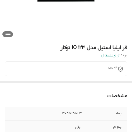
فر ایلیا استیل مدل IO 123 توکار
برند:
ایلیا استیل
24 ماه
مشخصات
ابعاد
59.3*59*57
نوع فر
برقی