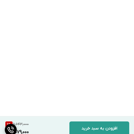
5,643,000
9
%
افزودن به سبد خرید
5,079,000