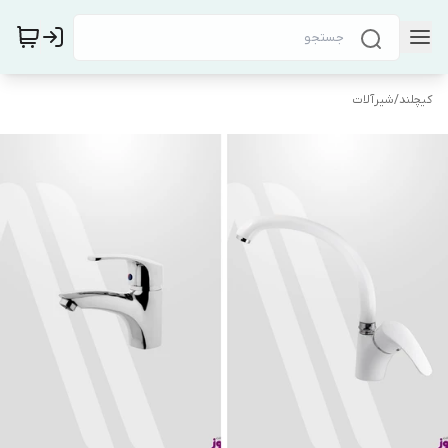
کیچلند
/
شیرآلات