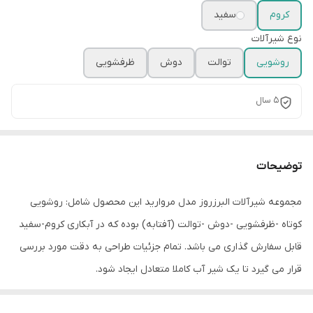
کروم
سفید
نوع شیرآلات
روشویی
توالت
دوش
ظرفشویی
5 سال
توضیحات
مجموعه شیرآلات البرزروز مدل مروارید این محصول شامل: روشویی
کوتاه -ظرفشویی -دوش -توالت (آفتابه) بوده که در آبکاری کروم-سفید
قابل سفارش گذاری می باشد. تمام جزئیات طراحی به دقت مورد بررسی
قرار می گیرد تا یک شیر آب کاملا متعادل ایجاد شود.