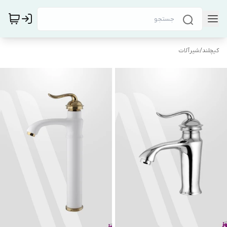
کیچلند
/
شیرآلات