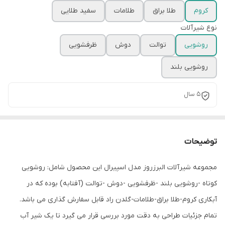
کروم
طلا براق
طلامات
سفید طلایی
نوع شیرآلات
روشویی
توالت
دوش
ظرفشویی
روشویی بلند
5 سال
توضیحات
مجموعه شیرآلات البرزروز مدل اسپیرال این محصول شامل: روشویی
کوتاه -روشویی بلند -ظرفشویی -دوش -توالت (آفتابه) بوده که در
آبکاری کروم-طلا براق-طلامات-گلدن راد قابل سفارش گذاری می باشد.
تمام جزئیات طراحی به دقت مورد بررسی قرار می گیرد تا یک شیر آب