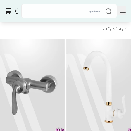
کیچلند
/
شیرآلات