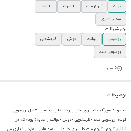
کروم
کروم مات
طلا براق
طلامات
سفید شیری
نوع شیرآلات
روشویی
توالت
دوش
ظرفشویی
روشویی بلند
5 سال
توضیحات
مجموعه شیرآلات البرزروز مدل پروشات این محصول شامل: روشویی
کوتاه -روشویی بلند -ظرفشویی -دوش -توالت (آفتابه) بوده که در
آبکاری کروم - کروم مات-طلا براق-طلامات-سفید قابل سفارش گذاری می