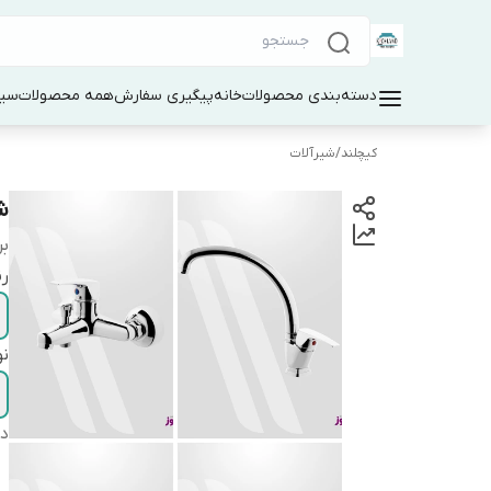
دسته‌بندی محصولات
خانه
پیگیری سفارش
همه محصولات
سین
کیچلند
/
شیرآلات
ش
بر
ر
نو
دس