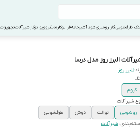
ک ظرفشویی
گاز رومیزی
هود آشپزخانه
فر توکار
مایکروویو توکار
شیرآلات
تجهیزات 
یرآلات البرز روز مدل درسا
ند:
البرز روز
نگ
کروم
ع شیرآلات
روشویی
توالت
دوش
ظرفشویی
ته‌بندی
:
شیرآلات