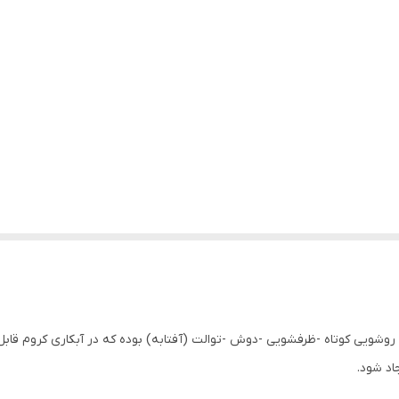
روشویی کوتاه -ظرفشویی -دوش -توالت (آفتابه) بوده که در آبکاری کروم قاب
اد شود.