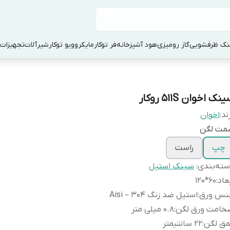
ک ظرفشویی
گاز رومیزی
هود آشپزخانه
فر توکار
مایکروویو توکار
شیرآلات
تجهیزات 
نک اخوان 511S روکار
ند:
اخوان
مت لگن
چپ
راست
ته‌بندی
:
سینک استیل
عاد
:
60*120
نس ورق
:
استیل ضد زنگ Aisi – 304
خامت ورق لگن
:
0.8 میلی متر
مق لگن
:
22 سانتیمتر