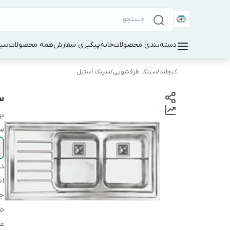
دسته‌بندی محصولات
خانه
پیگیری سفارش
همه محصولات
سین
کیچلند
/
سینک ظرفشویی
/
سینک استیل
سی
بر
س
دس
اب
ج
ض
ع