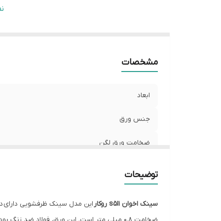
ن
ن
س
مشخصات
ابعاد
جنس ورق
ضخامت ورق لگن
عمق لگن
توضیحات
نوع نصب
سینک اخوان s511 روکار
سیفون