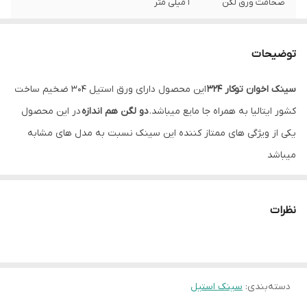
ضخامت ورق لگن
1 میلی متر
عمق لگن
20 سانتیمتر
توضیحات
نوع نصب
توکار
سینک اخوان توکار 324
این محصول دارای ورق استیل 304 ضخیم ساخت
جا مایع
دارد
کشور ایتالیا به همراه جا مایع میباشد.
دو لگن هم اندازه
در این محصول
سیفون
همراه با سیفون و زیرآب با تخلیه سریع
یکی از ویژگی های ممتاز کننده این سینک نسبت به مدل های مشابه
میباشد
نظرات
دسته‌بندی
:
سینک استیل