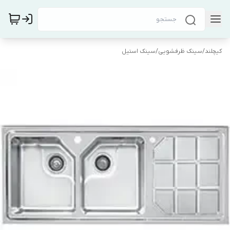
کیچلند
/
سینک ظرفشویی
/
سینک استیل