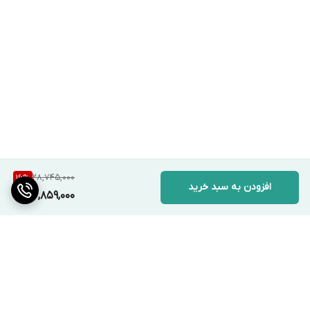
28,745,000
16
%
افزودن به سبد خرید
23,859,000
برگشت به بالا