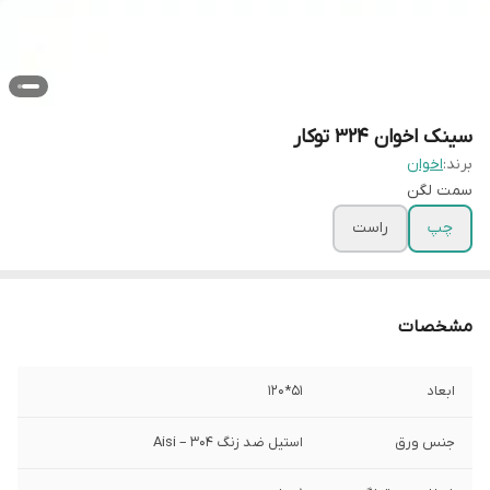
سینک اخوان 324 توکار
برند:
اخوان
سمت لگن
چپ
راست
مشخصات
ابعاد
51*120
جنس ورق
استیل ضد زنگ Aisi – 304