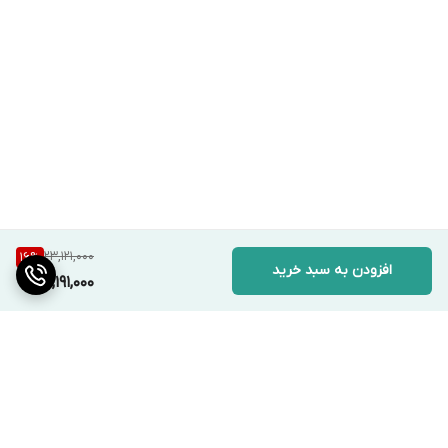
23,121,000
16
%
افزودن به سبد خرید
19,191,000
برگشت به بالا