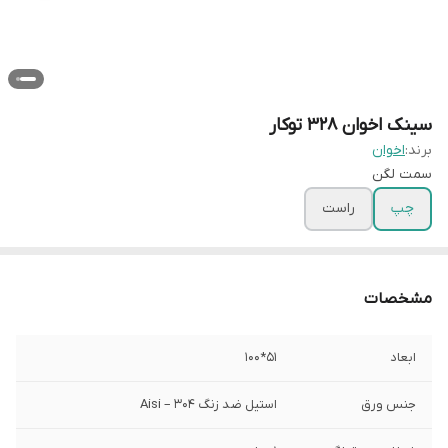
سینک اخوان 328 توکار
برند:
اخوان
سمت لگن
چپ
راست
مشخصات
ابعاد
51*100
جنس ورق
استیل ضد زنگ Aisi – 304