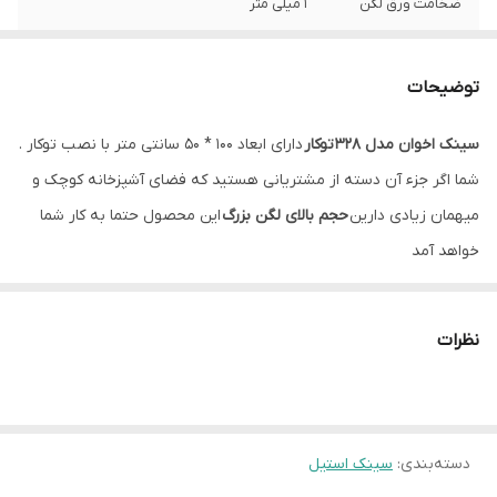
ضخامت ورق لگن
1 میلی متر
عمق لگن
20 سانتیمتر
توضیحات
نوع نصب
توکار
سینک اخوان مدل 328
توکار
دارای ابعاد 100 * 50 سانتی متر با نصب توکار .
جا مایع
دارد
شما اگر جزء آن دسته از مشتریانی هستید که فضای آشپزخانه کوچک و
سیفون
همراه با سیفون و زیرآب با تخلیه سریع
میهمان زیادی دارین
حجم بالای لگن بزرگ
این محصول حتما به کار شما
خواهد آمد
نظرات
دسته‌بندی
:
سینک استیل