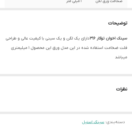
ضخامت ورق لگن
1 میلی متر
عمق لگن
20 سانتیمتر
توضیحات
نوع نصب
توکار
سینک اخوان توکار 316
دارای یک لگن و یک سینی با کیفیت عالی و طراحی
سیفون
همراه با سیفون و زیرآب با تخلیه سریع
فلت ضخامت استفاده شده در این مدل ورق این محصول 1 میلیمتری
میباشد
نظرات
دسته‌بندی
:
سینک استیل