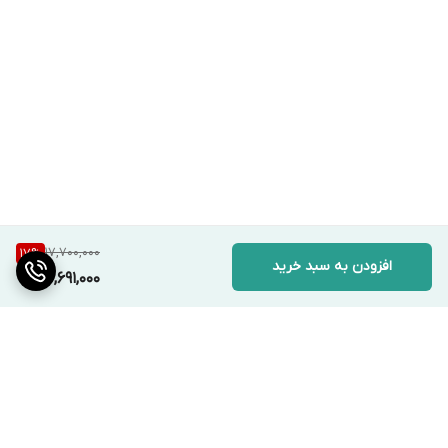
17,700,000
17
%
افزودن به سبد خرید
14,691,000
برگشت به بالا