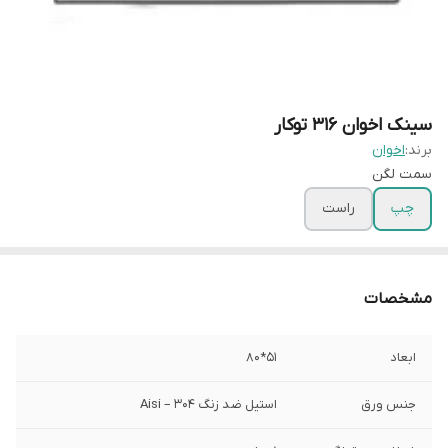
سینک اخوان 316 توکار
برند:
اخوان
سمت لگن
چپ
راست
مشخصات
ابعاد
51*80
جنس ورق
استیل ضد زنگ Aisi – 304