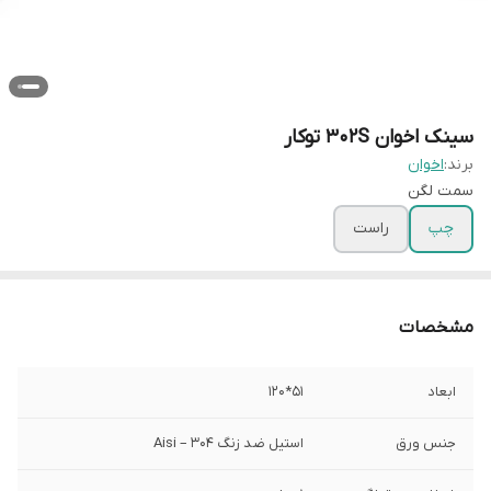
سینک اخوان 302S توکار
برند:
اخوان
سمت لگن
چپ
راست
مشخصات
ابعاد
51*120
جنس ورق
استیل ضد زنگ Aisi – 304