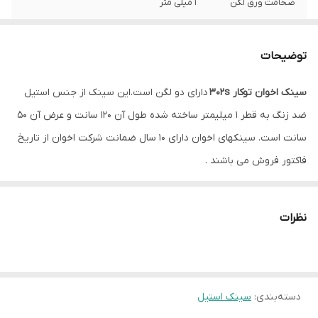
ضخامت ورق لگن
1 میلی متر
عمق لگن
20 سانتیمتر
توضیحات
نوع نصب
توکار
سینک اخوان توکار 302s
دارای دو لگن است.این سینک از جنس استیل
سیفون
همراه با سیفون و زیرآب با تخلیه سریع
ضد زنگ به قطر 1 میلیمتر ساخته شده طول آن 120 سانت و عرض آن 50
سانت است. سینکهای اخوان دارای 10 سال ضمانت شرکت اخوان از تاریخ
فاکتور فروش می باشند .
نظرات
دسته‌بندی
:
سینک استیل