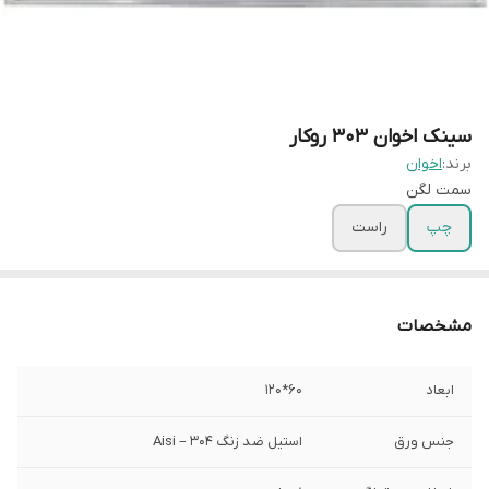
سینک اخوان 303 روکار
برند:
اخوان
سمت لگن
چپ
راست
مشخصات
ابعاد
60*120
جنس ورق
استیل ضد زنگ Aisi – 304