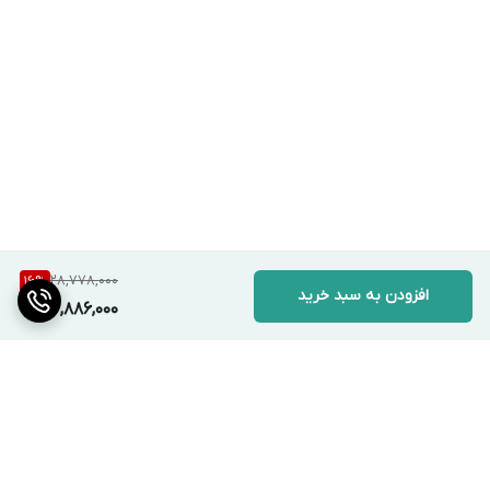
28,778,000
16
%
افزودن به سبد خرید
23,886,000
برگشت به بالا