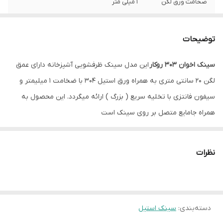
ضخامت ورق لگن
1 میلی متر
عمق لگن
20 سانتیمتر
توضیحات
نوع نصب
روکار
سینک اخوان 303 روکار
این مدل سینک ظرفشویی آشپزخانه دارای عمق
جا مایع
دارد
لگن 20 سانتی متری به همراه ورق استیل 304 با ضخامت 1 میلیمتر و
سیفون
همراه با سیفون و زیرآب با تخلیه سریع
سیفون فانتزی با تخلیه سریع ( بزرگ ) ارائه میگردد. این محصول به
همراه جامایع متصل بر روی سینک است
نظرات
دسته‌بندی
:
سینک استیل