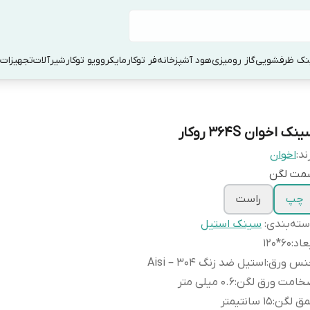
ک ظرفشویی
گاز رومیزی
هود آشپزخانه
فر توکار
مایکروویو توکار
شیرآلات
تجهیزات 
نک اخوان 364S روکار
ند:
اخوان
مت لگن
چپ
راست
ته‌بندی
:
سینک استیل
عاد
:
60*120
نس ورق
:
استیل ضد زنگ Aisi – 304
خامت ورق لگن
:
0.6 میلی متر
مق لگن
:
15 سانتیمتر