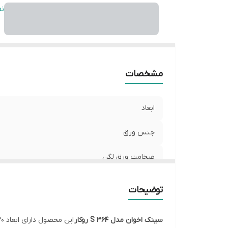
ن
ن
س
مشخصات
ابعاد
جنس ورق
ضخامت ورق لگن
عمق لگن
توضیحات
نوع نصب
سینک اخوان مدل 364 S روکار
این محصول دارای ابعاد 120 در 60 سانت بدون جا مایع میباشد این سری از سینک های کارخانه به خاطر