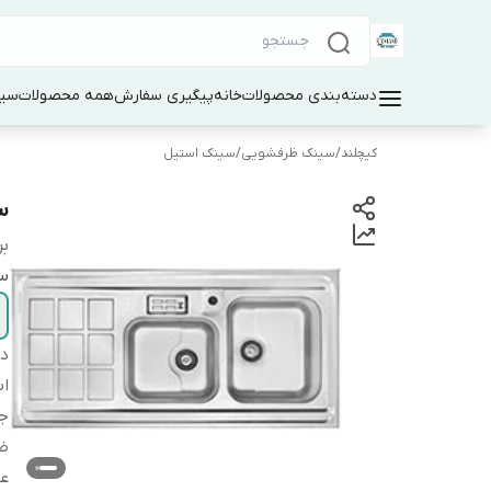
دسته‌بندی محصولات
خانه
پیگیری سفارش
همه محصولات
سین
کیچلند
/
سینک ظرفشویی
/
سینک استیل
سی
بر
س
دس
اب
ج
ض
ع