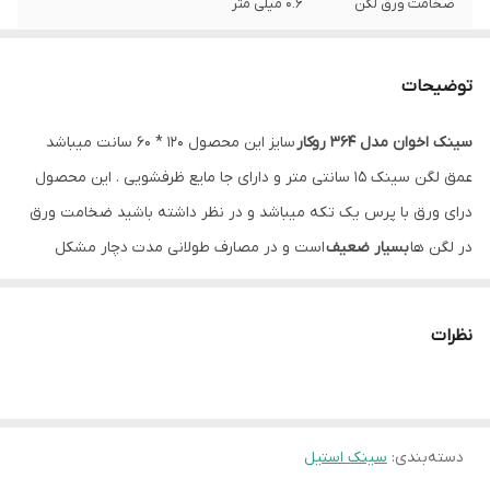
ضخامت ورق لگن
0.6 میلی متر
عمق لگن
15 سانتیمتر
توضیحات
نوع نصب
روکار
سینک اخوان مدل 364 روکار
سایز این محصول 120 * 60 سانت میباشد
جا مایع
دارد
عمق لگن سینک 15 سانتی متر و دارای جا مایع ظرفشویی . این محصول
سیفون
همراه با سیفون و زیرآب با تخلیه سریع
درای ورق با پرس یک تکه میباشد و در نظر داشته باشید ضخامت ورق
در لگن ها
بسیار ضعیف
است و در مصارف طولانی مدت دچار مشکل
خواهد شد
نظرات
دسته‌بندی
:
سینک استیل