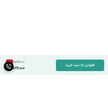
15,151,000
16
%
افزودن به سبد خرید
12,576,000
برگشت به بالا