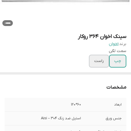
سینک اخوان 364 روکار
برند:
اخوان
سمت لگن
چپ
راست
مشخصات
ابعاد
60*120
جنس ورق
استیل ضد زنگ Aisi – 304