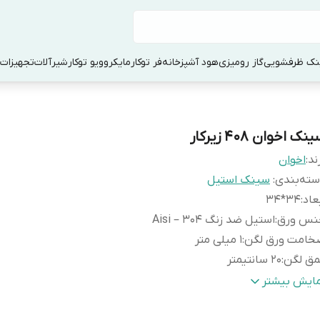
ک ظرفشویی
گاز رومیزی
هود آشپزخانه
فر توکار
مایکروویو توکار
شیرآلات
تجهیزات 
نک اخوان 408 زیرکار
ند:
اخوان
ته‌بندی
:
سینک استیل
عاد
:
34*34
نس ورق
:
استیل ضد زنگ Aisi – 304
خامت ورق لگن
:
1 میلی متر
مق لگن
:
20 سانتیمتر
وع نصب
:
زیرکار
مایش بیشتر
یفون
:
همراه با سیفون و زیرآب با تخلیه سریع