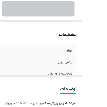
مشخصات
ابعاد
جنس ورق
ضخامت ورق لگن
عمق لگن
توضیحات
نوع نصب
سینک اخوان زیرکار 408
این مدل ساخته شده با ورق 1 میلیمتری با کیفیت بسیار بالا لگن این محصول به صورت دست ساز ( R0 ) با قابلیت نصب به صورت کورین میباشد