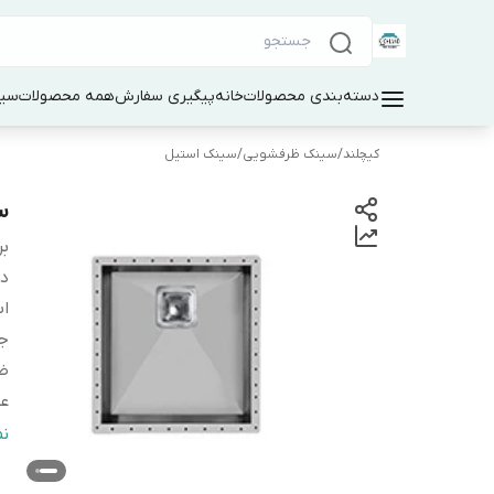
دسته‌بندی محصولات
خانه
پیگیری سفارش
همه محصولات
سین
کیچلند
/
سینک ظرفشویی
/
سینک استیل
سی
بر
دس
اب
ج
ض
ع
ن
ن
س