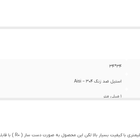
34*34
استیل ضد زنگ Aisi – 304
1 میلی متر
20 سانتیمتر
زیرکار