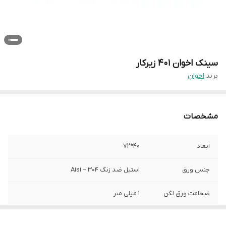
سینک اخوان 401 زیرکار
برند:
اخوان
مشخصات
ابعاد
40*72
جنس ورق
استیل ضد زنگ Aisi – 304
ضخامت ورق لگن
1 میلی متر
عمق لگن
20 سانتیمتر