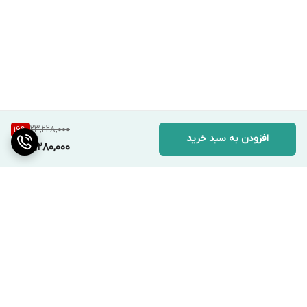
23,228,000
16
%
افزودن به سبد خرید
19,280,000
برگشت به بالا