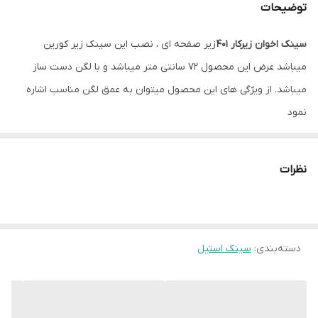
توضیحات
نوع نصب
زیرکار
سینک اخوان زیرکار 401
زیر صفحه ای ، نصب این سینک زیر کورین
سیفون
همراه با سیفون و زیرآب با تخلیه سریع
میباشد عرض این محصول 72 سانتی متر میباشد و با لگن دست ساز
میباشد. از ویژگی های این محصول میتوان به عمق لگن مناسب اشاره
نمود
نظرات
دسته‌بندی
:
سینک استیل