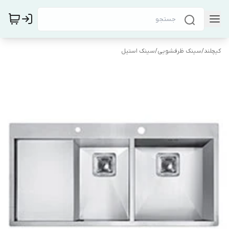
کیچلند
/
سینک ظرفشویی
/
سینک استیل