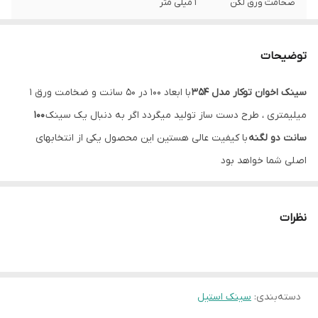
ضخامت ورق لگن
1 میلی متر
عمق لگن
20 سانتیمتر
توضیحات
نوع نصب
توکار
سینک اخوان توکار مدل 354
با ابعاد 100 در 50 سانت و ضخامت ورق 1
جا مایع
دارد
میلیمتری ، طرح دست ساز تولید میگردد اگر به دنبال یک سینک
100
سیفون
همراه با سیفون و زیرآب با تخلیه سریع
سانت دو لگنه
با کیفیت عالی هستین این محصول یکی از انتخابهای
اصلی شما خواهد بود
نظرات
دسته‌بندی
:
سینک استیل