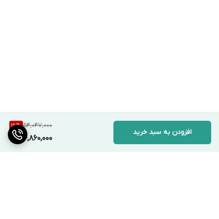
54,047,000
16
%
افزودن به سبد خرید
44,860,000
برگشت به بالا