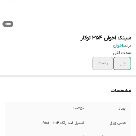
سینک اخوان 354 توکار
برند:
اخوان
سمت لگن
چپ
راست
مشخصات
ابعاد
50*100
جنس ورق
استیل ضد زنگ Aisi – 304