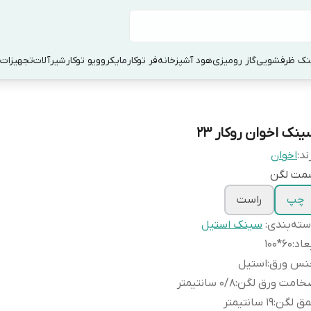
ک ظرفشویی
گاز رومیزی
هود آشپزخانه
فر توکار
مایکروویو توکار
شیرآلات
تجهیزات 
نک اخوان روکار 23
ند:
اخوان
مت لگن
چپ
راست
ته‌بندی
:
سینک استیل
عاد
:
60*100
نس ورق
:
استیل
خامت ورق لگن
:
0/8 سانتیمتر
مق لگن
:
19 سانتیمتر