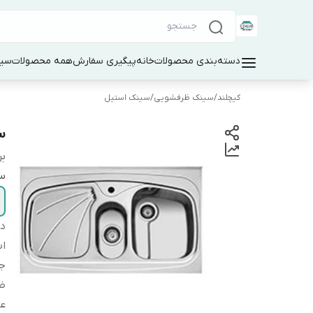
دسته‌بندی محصولات
خانه
پیگیری سفارش
همه محصولات
سین
کیچلند
/
سینک ظرفشویی
/
سینک استیل
سی
بر
س
دس
اب
ج
ض
ع