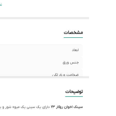
ن
ن
س
مشخصات
ابعاد
جنس ورق
ضخامت ورق لگن
عمق لگن
توضیحات
نوع نصب
سینک اخوان روکار 23
دارای یک سینی یک میوه شور و یک
سیفون