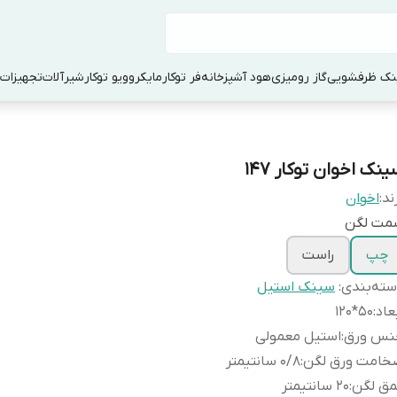
ک ظرفشویی
گاز رومیزی
هود آشپزخانه
فر توکار
مایکروویو توکار
شیرآلات
تجهیزات 
نک اخوان توکار 147
ند:
اخوان
مت لگن
چپ
راست
ته‌بندی
:
سینک استیل
عاد
:
50*120
نس ورق
:
استیل معمولی
خامت ورق لگن
:
0/8 سانتیمتر
مق لگن
:
20 سانتیمتر