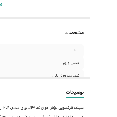
ن
ن
س
مشخصات
ابعاد
جنس ورق
ضخامت ورق لگن
عمق لگن
توضیحات
نوع نصب
سینک ظرفشویی توکار اخوان کد 147
با ورق استیل 304 از نوع استیل ساده با ضخامت ورق 0.8 میلیمتری است.
سیفون
این سینک توکار دارای دو لگن با عمق 20 سانتیمتری بوده که شکل فانتزی بودن لگن زیبایی منحصر به فردی برای این سینک رقم زده است