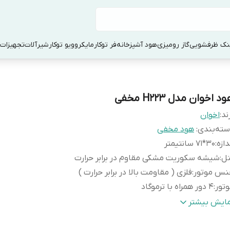
ک ظرفشویی
گاز رومیزی
هود آشپزخانه
فر توکار
مایکروویو توکار
شیرآلات
تجهیزات 
د اخوان مدل H223 مخفی
ند:
اخوان
ته‌بندی
:
هود مخفی
دازه
:
30*71 سانتیمتر
نل
:
شیشه سکوریت مشکی مقاوم در برابر حرارت
نس موتور
:
فلزی ( مقاومت بالا در برابر حرارت )
تور
:
4 دور همراه با ترموگاد
نگ
:
شیشه مشکی
مایش بیشتر
وان مکش
:
حدود 700 متر مکعب در ساعت