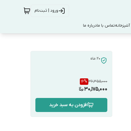
ورود | ثبت‌نام
آشپزخانه
تماس با ما
درباره ما
20 ماه
16
%
36,355,000
30,175,000
افزودن به سبد خرید