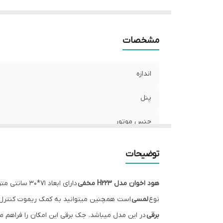
می
نو
نو
مشخصات
ن
اندازه
پنل
جنس موتور
موتور
توضیحات
رنگ
هود اخوان مدل H223 مخفی
دارای ابعاد 71*30 سانتی متر است و به صورت توکار یا همان
توان مکش
نوع
لمسی
است همچنین میتوانید به کمک ریموت کنترل و 
برقی
در این مدل میباشد. جک برقی این امکان را فراهم 
میزان صدا