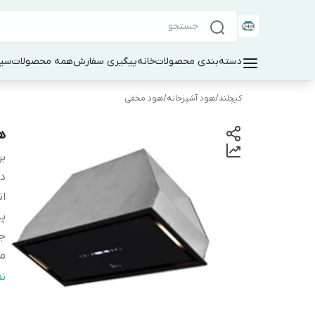
دسته‌بندی محصولات
خانه
پیگیری سفارش
همه محصولات
سین
کیچلند
/
هود آشپزخانه
/
هود مخفی
هو
بر
دس
ان
پ
ج
مو
ر
ن
ت