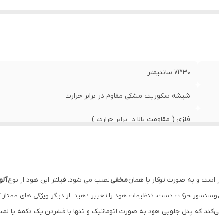
زان صدا
:
54 دسیبل
ع لامپ
:
دارای 2 عدد لامپ کم مصرف LED – SMD در پایین دستگاه
ع فیلتر
:
آلمینیومی
وع نصب
:
مخفی
30*71 سانتیمتر
شیشه سکوریت مشکی مقاوم در برابر حرارت
فلزی ( مقاومت بالا در برابر حرارت )
4 دور همراه با ترموگاد
شیشه مشکی
مخفی
نصب می شود. فیلتر این هود از نوع
آلو
حدود 700 متر مکعب در ساعت
سنسور حرکت دست، تنظیمات هود را تغییر دهید. از دیگر ویژگی های ممتاز ک
می‌کند که پنل جلویی هود به صورت اتوماتیک و تنها با فشردن یک دکمه یا لم
54 دسیبل