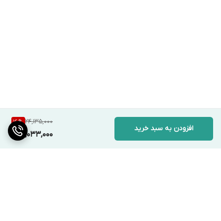
24,135,000
16
%
افزودن به سبد خرید
20,033,000
برگشت به بالا