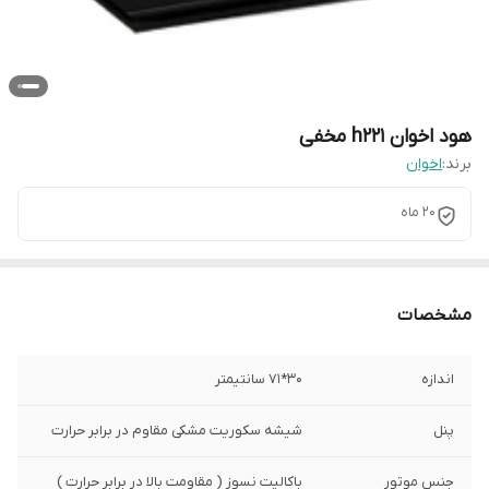
هود اخوان h221 مخفی
برند:
اخوان
20 ماه
مشخصات
اندازه
30*71 سانتیمتر
پنل
شیشه سکوریت مشکی مقاوم در برابر حرارت
جنس موتور
باکالیت نسوز ( مقاومت بالا در برابر حرارت )