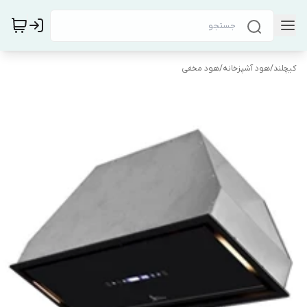
کیچلند
/
هود آشپزخانه
/
هود مخفی