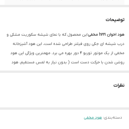
موتور
4 دور همراه با ترموگاد
توضیحات
رنگ
شیشه مشکی
هود اخوان h221 مخفی
این محصول که با نمای شیشه سکوریت مشکی و
توان مکش
حدود 700 متر مکعب در ساعت
درب شیشه ای جکی روی فیلتر طراحی شده است، این هود آشپزخانه
میزان صدا
54 دسیبل
مخفی از یک موتور توربو 4 دور بهره می برد. مهمترین ویژگی این هود
روشن شدن با حرکت دست است ( بدون نیاز به لمس مستقیم، هود
نوع لامپ
دارای 2 عدد لامپ کم مصرف LED – SMD در
آشپزخانه را تنها با حرکت دست کنترل کنند. این ویژگی به خصوص در
پایین دستگاه
هنگام آشپزی که دست‌ها ممکن است چرب یا آلوده باشند، بسیار مفید
نظرات
نوع فیلتر
آلمینیومی
است و به بهداشت و راحتی بیشتر در آشپزخانه کمک می‌کند. ) که با
دیگر تولیدات متمایز شده است.
نوع نصب
مخفی
دسته‌بندی
:
هود مخفی