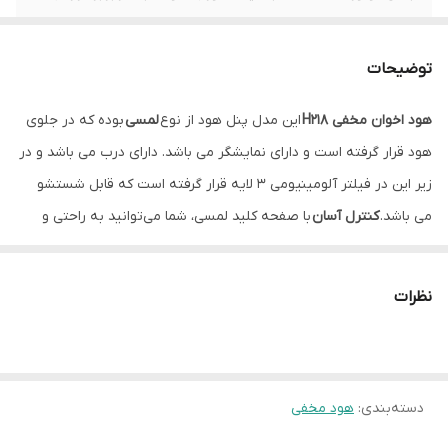
موتور
3 دور همراه با ترموگاد
توضیحات
رنگ
شیشه مشکی
هود اخوان مخفی H218
این مدل پنل هود از نوع
لمسی
بوده که در جلوی
توان مکش
حدود 560 متر مکعب در ساعت
هود قرار گرفته است و دارای نمایشگر می باشد. دارای درب می باشد و در
میزان صدا
54 دسیبل
زیر این در فیلتر آلومینیومی 3 لایه قرار گرفته است که قابل شستشو
می باشد.
کنترل آسان
با صفحه کلید لمسی، شما می‌توانید به راحتی و
نوع لامپ
دارای 2 عدد لامپ کم مصرف LED – SMD در
بدون نیاز به فشار دادن دکمه‌های فیزیکی، عملکردهای مختلف را کنترل
پایین دستگاه
کنید. این کنترل شامل تنظیم سرعت مکش، روشن و خاموش کردن نور،
نظرات
نوع فیلتر
آلمینیومی
و تنظیم تایمر است. شیشه سکوریت (Tempered Glass) تا چند برابر
نسبت به شیشه معمولی مقاوم‌تر است. در برابر حرارت بالای اجاق‌گاز،
نوع نصب
مخفی
شوک حرارتی، ضربه و حتی پاشش روغن و بخار دوام بالایی دارد
دسته‌بندی
:
هود مخفی