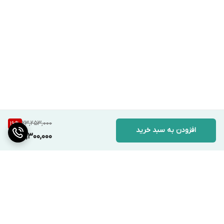
23,253,000
16
%
افزودن به سبد خرید
19,300,000
برگشت به بالا