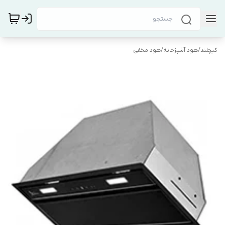
کیچلند
/
هود آشپزخانه
/
هود مخفی