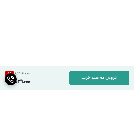
19,324,000
16
%
افزودن به سبد خرید
16,039,000
برگشت به بالا