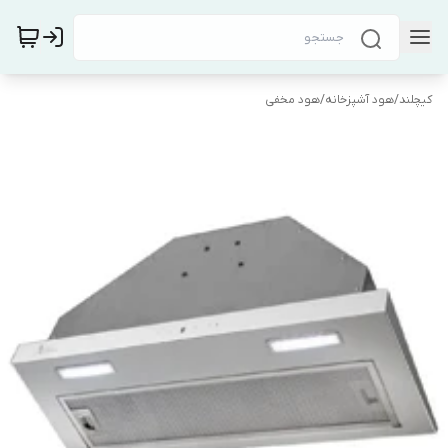
کیچلند
/
هود آشپزخانه
/
هود مخفی