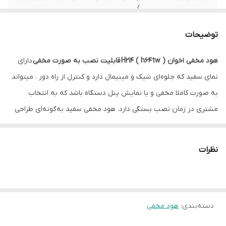
)
رنگ
استیل سفید
توضیحات
موتور
3 دور پر قدرت
هود مخفی اخوان H214 ( h64tw )
قابلیت نصب به صورت مخفی
دارای
نمای سفید که جلوه‌ای شیک و مینیمال دارد و کنترل از راه دور . میتواند
میزان صدا
54 دسیبل
به صورت کاملا مخفی و یا نمایش پنل دستگاه باشد که به انتخاب
توان مکش
حدود 700 متر مکعب در ساعت
مشتری در زمان نصب بستگی دارد. هود مخفی سفید به‌گونه‌ای طراحی
شده است که در داخل کابینت یا به‌صورت توکار نصب می‌شود.. رنگ
نوع لامپ
دارای 2 عدد لامپ کم مصرف LED – SMD در
پایین دستگاه
سفید هود با کابینت‌های روشن و سفید آشپزخانه کاملاً هماهنگ می‌شود
نظرات
و به زیبایی محیط کمک می‌کند. همچنین، طراحی پنهان این هودها باعث
نوع فیلتر
آلمینیومی
می‌شود فضای آشپزخانه منظم‌تر به‌نظر برسد و ظاهر آن‌ها مینیمال و
نوع نصب
مخفی
شیک باشد.
دسته‌بندی
:
هود مخفی