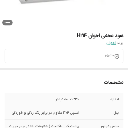
هود مخفی اخوان H214
برند:
اخوان
20 ماه
مشخصات
اندازه
30*70 سانتیمتر
پنل
استیل 304 مقاوم در برابر زنگ زدگی و خوردگی
جنس موتور
پلاستیک – باکالیت ( مقاومت بالا در برابر حرارت